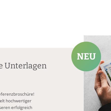
NEU
re Unterlagen
eferenzbroschüre!
Welt hochwertiger
seren erfolgreich