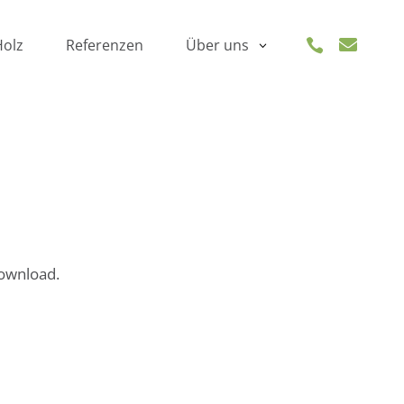
Holz
Referenzen

Über uns

Download.