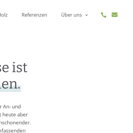
Holz
Referenzen

Über uns

 ist
uen.
r An- und
t heute aber
enschonender.
umfassenden