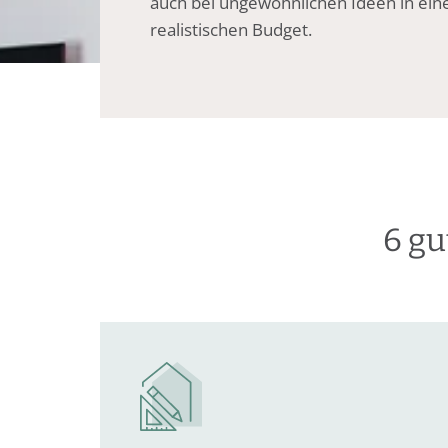
auch bei ungewöhnlichen Ideen in ei
realistischen Budget.
6 g