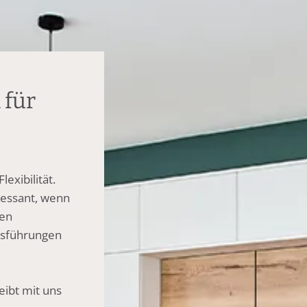
 für
exibilität.
ressant, wenn
gen
usführungen
ibt mit uns