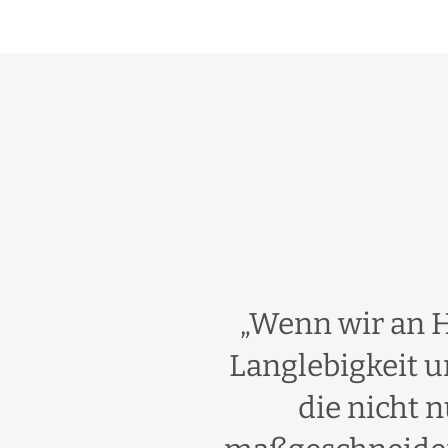
„Wenn wir an 
Langlebigkeit un
die nicht 