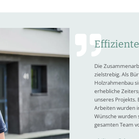

Effizien
Die Zusammenarbe
zielstrebig. Als B
Holzrahmenbau sin
erhebliche Zeiters
unseres Projekts. 
Arbeiten wurden i
Wünsche wurden s
gesamten Team vo