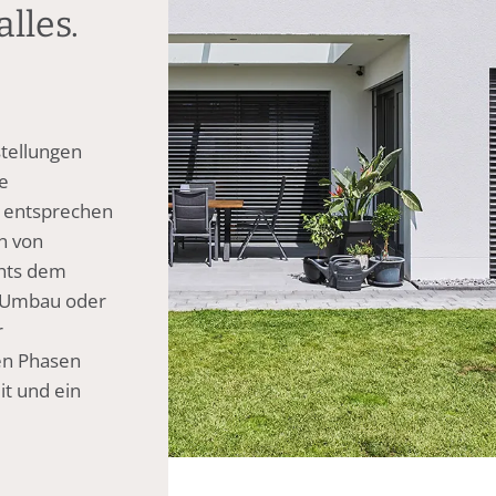
alles.
stellungen
e
 entsprechen
n von
chts dem
, Umbau oder
r
len Phasen
it und ein