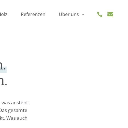
Holz
Referenzen

Über uns

.
n.
 was ansteht.
 Das gesamte
kt. Was auch